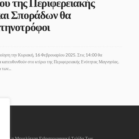
ίου της Περιφερειακής
αι Σποράδων θα
τηνοτρόφοι
οίηση την Κυριακή, 16 Φεβρουαρίου 2025. Στις 14:00 θα
α κατευθυνθούν στο κτίριο της Περιφερειακής Ενότητας Μαγνησίας.
των...
ίναι η Μεγαλύτερη Ειδησεογραφική Σελίδα Των