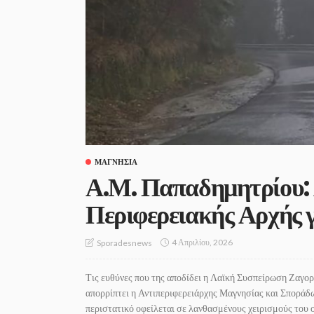
ΜΑΓΝΗΣΊΑ
Α.Μ. Παπαδημητρίου: 
Περιφερειακής Αρχής 
4 Απριλίου, 2026
Sporadesnews
Τις ευθύνες που της αποδίδει η Λαϊκή Συσπείρωση Ζαγο
απορρίπτει η Αντιπεριφερειάρχης Μαγνησίας και Σποράδω
περιστατικό οφείλεται σε λανθασμένους χειρισμούς του ο