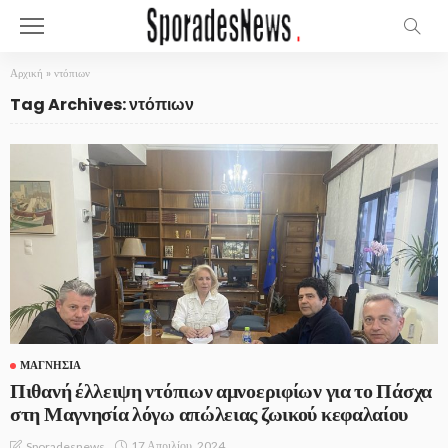
Αρχική
»
ντόπιων
Tag Archives: ντόπιων
ΜΑΓΝΗΣΊΑ
Πιθανή έλλειψη ντόπιων αμνοεριφίων για το Πάσχα
στη Μαγνησία λόγω απώλειας ζωικού κεφαλαίου
17 Απριλίου, 2024
Sporadesnews