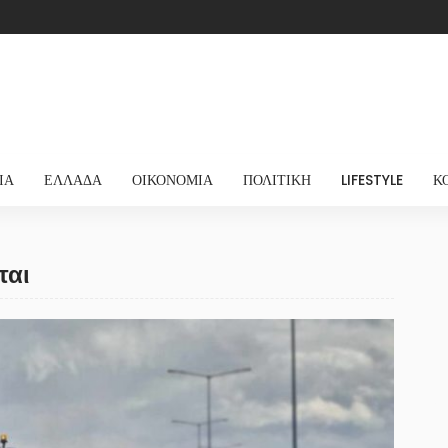
ΊΑ
ΕΛΛΆΔΑ
ΟΙΚΟΝΟΜΊΑ
ΠΟΛΙΤΙΚΉ
LIFESTYLE
Κ
ται