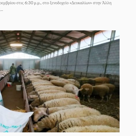
μβρίου στις 6:30 μ.μ., στο ξενοδοχείο «Δευκαλίων» στην Άλλη
..