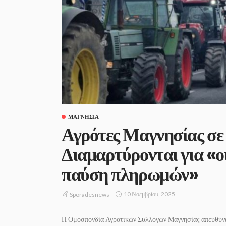
ΜΑΓΝΗΣΊΑ
Αγρότες Μαγνησίας σε
Διαμαρτύρονται για «ο
παύση πληρωμών»
10 Νοεμβρίου, 2025
Sporadesnews
Η Ομοσπονδία Αγροτικών Συλλόγων Μαγνησίας απευθύνει 