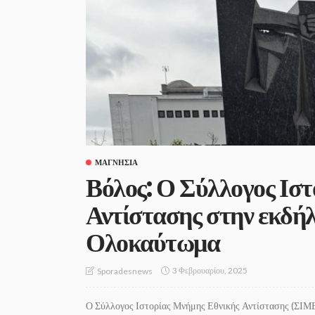
ΜΑΓΝΗΣΊΑ
Βόλος: Ο Σύλλογος Ισ
Αντίστασης στην εκδή
Ολοκαύτωμα
3 Φεβρουαρίου, 2025
Sporadesnews
Ο Σύλλογος Ιστορίας Μνήμης Εθνικής Αντίστασης (ΣΙΜΕ