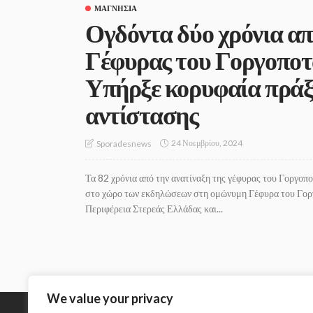
ΜΑΓΝΗΣΊΑ
Ογδόντα δύο χρόνια απ
Γέφυρας του Γοργοποτ
Υπήρξε κορυφαία πράξη
αντίστασης
24 Νοεμβρίου, 2024
Sporadesnews
Τα 82 χρόνια από την ανατίναξη της γέφυρας του Γοργοπ
στο χώρο των εκδηλώσεων στη ομώνυμη Γέφυρα του Γοργ
Περιφέρεια Στερεάς Ελλάδας και...
We value your privacy