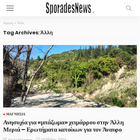
Αρχική
»
Άλλη
Tag Archives: Άλλη
ΜΑΓΝΗΣΊΑ
Ανησυχία για «μπάζωμα» χειμάρρου στην Άλλη
Μεριά – Ερωτήματα κατοίκων για τον Άναυρο
20 Μαΐου, 2026
Sporadesnews