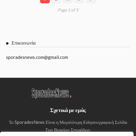
Page 1 of 5
Επικοινωνία
sporadesnews.com@gmail.com
Σχετικά με εμάς
Το SporadesNews Είναι η Μεγαλύτερη Ειδησεογραφική Σελίδα
Των Βορείων Σποράδων.