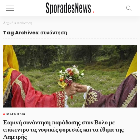
Αρχική
»
συνάντηση
Tag Archives: συνάντηση
ΜΑΓΝΗΣΊΑ
Εαρινή συνάντηση παράδοσης στον Βόλο με
επίκεντρο τις νυφικές φορεσιές και τα έθιμα της
Λαμπρής