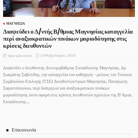
ΜΑΓΝΗΣΊΑ
Διαψεύδει ο Δ/ντής Β/θμιας Μαγνησίας καταγγελία
περί αναξιοκρατικών πινάκων μοριοδότησης στις
κρίσεις διευθυντών
24 Φεβρουαρίου, 2023
Sporadesnews
Διαψεύδει ο διευθυντής Δευτεροβάθμιας Εκπαίδευσης Μαγνησίας, Δρ.
Σωκράτης Σαβελίδης, την καταγγελία του καθηγητή – μέλους του Τοπικού
Συμβουλίου Επιλογής (ΤΣΕ) Διευθυντών/τριών Μαγνησίας, Παναγιώτη
Σαραντόπουλου, περί διάτρητων και αναξιοκρατικών πινάκων
μοριοδότησης όσον αφορά στις κρίσεις διευθυντών σχολείων της Β’ θμιας
Εκπαίδευσης....
Επικοινωνία