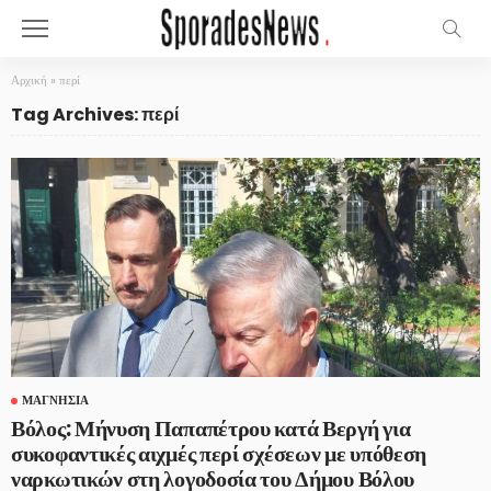
Αρχική
»
περί
Tag Archives: περί
ΜΑΓΝΗΣΊΑ
Βόλος: Μήνυση Παπαπέτρου κατά Βεργή για
συκοφαντικές αιχμές περί σχέσεων με υπόθεση
ναρκωτικών στη λογοδοσία του Δήμου Βόλου