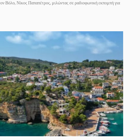
τον Βόλο, Νίκος Παπαπέτρος, μιλώντας σε ραδιοφωνική εκπομπή για