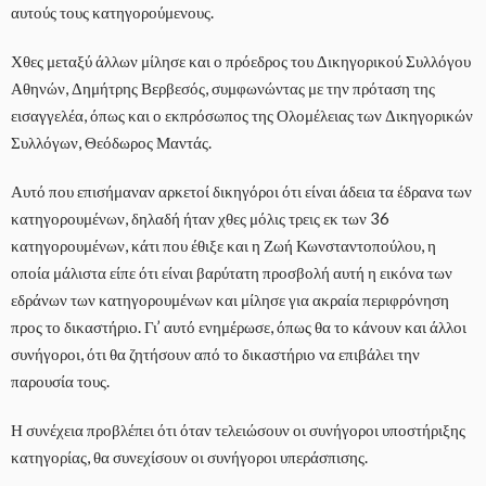
αυτούς τους κατηγορούμενους.
Χθες μεταξύ άλλων μίλησε και ο πρόεδρος του Δικηγορικού Συλλόγου
Αθηνών, Δημήτρης Βερβεσός, συμφωνώντας με την πρόταση της
εισαγγελέα, όπως και ο εκπρόσωπος της Ολομέλειας των Δικηγορικών
Συλλόγων, Θεόδωρος Μαντάς.
Αυτό που επισήμαναν αρκετοί δικηγόροι ότι είναι άδεια τα έδρανα των
κατηγορουμένων, δηλαδή ήταν χθες μόλις τρεις εκ των 36
κατηγορουμένων, κάτι που έθιξε και η Ζωή Κωνσταντοπούλου, η
οποία μάλιστα είπε ότι είναι βαρύτατη προσβολή αυτή η εικόνα των
εδράνων των κατηγορουμένων και μίλησε για ακραία περιφρόνηση
προς το δικαστήριο. Γι’ αυτό ενημέρωσε, όπως θα το κάνουν και άλλοι
συνήγοροι, ότι θα ζητήσουν από το δικαστήριο να επιβάλει την
παρουσία τους.
Η συνέχεια προβλέπει ότι όταν τελειώσουν οι συνήγοροι υποστήριξης
κατηγορίας, θα συνεχίσουν οι συνήγοροι υπεράσπισης.