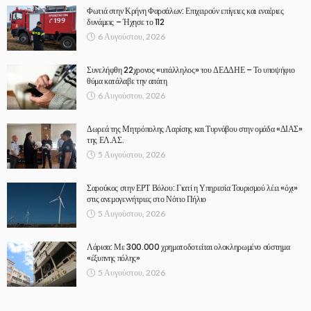
Φωτιά στην Κρήνη Φαρσάλων: Επιχειρούν επίγειες και εναέριες
δυνάμεις – Ήχησε το 112
6 Αυγούστου, 2026
Συνελήφθη 22χρονος «υπάλληλος» του ΔΕΔΔΗΕ – Το υποψήφιο
θύμα κατάλαβε την απάτη
6 Αυγούστου, 2026
Δωρεά της Μητρόπολης Λαρίσης και Τυρνάβου στην ομάδα «ΔΙΑΣ»
της ΕΛ.ΑΣ.
5 Αυγούστου, 2026
Σαρούκος στην ΕΡΤ Βόλου: Γιατί η Υπηρεσία Τουρισμού λέει «όχι»
στις ανεμογεννήτριες στο Νότιο Πήλιο
5 Αυγούστου, 2026
Λάρισα: Με 300.000 χρηματοδοτείται ολοκληρωμένο σύστημα
«έξυπνης πόλης»
5 Αυγούστου, 2026