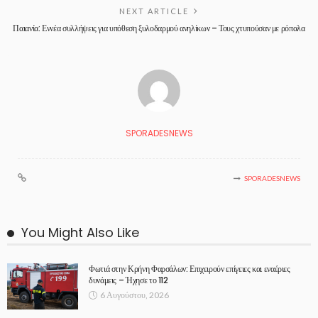
NEXT ARTICLE
Παιανία: Εννέα συλλήψεις για υπόθεση ξυλοδαρμού ανηλίκων – Τους χτυπούσαν με ρόπαλα
SPORADESNEWS
SPORADESNEWS
You Might Also Like
Φωτιά στην Κρήνη Φαρσάλων: Επιχειρούν επίγειες και εναέριες
δυνάμεις – Ήχησε το 112
6 Αυγούστου, 2026