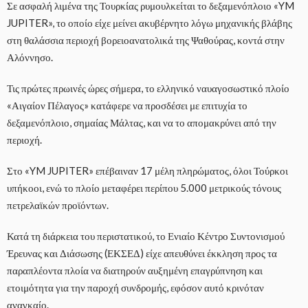
Σε ασφαλή λιμένα της Τουρκίας ρυμουλκείται το δεξαμενόπλοιο «YM
JUPITER», το οποίο είχε μείνει ακυβέρνητο λόγω μηχανικής βλάβης
στη θαλάσσια περιοχή βορειοανατολικά της Ψαθούρας, κοντά στην
Αλόννησο.
Τις πρώτες πρωινές ώρες σήμερα, το ελληνικό ναυαγοσωστικό πλοίο
«Αιγαίον Πέλαγος» κατάφερε να προσδέσει με επιτυχία το
δεξαμενόπλοιο, σημαίας Μάλτας, και να το απομακρύνει από την
περιοχή.
Στο «YM JUPITER» επέβαιναν 17 μέλη πληρώματος, όλοι Τούρκοι
υπήκοοι, ενώ το πλοίο μεταφέρει περίπου 5.000 μετρικούς τόνους
πετρελαϊκών προϊόντων.
Κατά τη διάρκεια του περιστατικού, το Ενιαίο Κέντρο Συντονισμού
Έρευνας και Διάσωσης (ΕΚΣΕΔ) είχε απευθύνει έκκληση προς τα
παραπλέοντα πλοία να διατηρούν αυξημένη επαγρύπνηση και
ετοιμότητα για την παροχή συνδρομής, εφόσον αυτό κρινόταν
αναγκαίο.