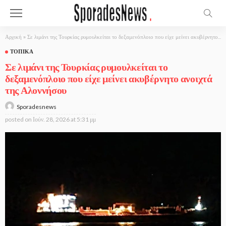
Αρχική
»
Σε λιμάνι της Τουρκίας ρυμουλκείται το δεξαμενόπλοιο που είχε μείνει ακυβέρνητο ανοιχτά της Αλοννήσου
ΤΟΠΙΚΆ
Σε λιμάνι της Τουρκίας ρυμουλκείται το
δεξαμενόπλοιο που είχε μείνει ακυβέρνητο ανοιχτά
της Αλοννήσου
Sporadesnews
posted on
Ιούν. 28, 2026 at 5:31 μμ