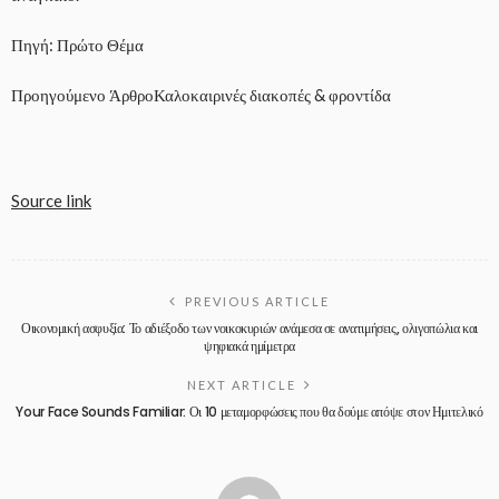
Πηγή: Πρώτο Θέμα
Προηγούμενο Άρθρο
Καλοκαιρινές διακοπές & φροντίδα
Source link
PREVIOUS ARTICLE
Οικονομική ασφυξία: Το αδιέξοδο των νοικοκυριών ανάμεσα σε ανατιμήσεις, ολιγοπώλια και
ψηφιακά ημίμετρα
NEXT ARTICLE
Your Face Sounds Familiar: Οι 10 μεταμορφώσεις που θα δούμε απόψε στον Ημιτελικό