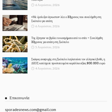
6 Αυγούστου, 2026
«Με έμπλεξαν άγνωστοι» λέει ο 33χρονος που συνελήφθη στη
Σκόπελο για απάτη
6 Αυγούστου, 2026
Της ζήτησαν να βγάλει τα κοσμήματα από το σπίτι – Συνελήφθη
33χρονος για απάτη στη Σκόπελο
5 Αυγούστου, 2026
Σκάφος αναψυχής στη Σκόπελο λεηλατούσε τον ελληνικό βυθό, η
ΔΕΟΣ κατέσχεσε προστατευμένα κοράλλια αξίας 800.000 ευρώ
4 Αυγούστου, 2026
Επικοινωνία
sporadesnews.com@gmail.com