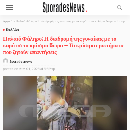
Αρχική
»
Παλαιό Φάληρο: Η διαδρομή της γυναίκας με το καρότσι το κρίσιμο 5ωρο – Τα κρίσιμα ερωτήματα που ζητούν απαντήσεις
ΕΛΛΆΔΑ
Παλαιό Φάληρο: Η διαδρομή της γυναίκας με το
καρότσι το κρίσιμο 5ωρο – Τα κρίσιμα ερωτήματα
που ζητούν απαντήσεις
Sporadesnews
posted on
Αυγ. 01, 2025 at 5:59 πμ