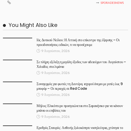
SPORADESNEWS
You Might Also Like
Ιός Δυτικού Νείλου: Η Αττική στο επίκεντρο της έξαρσης – Οι
προειδοποιήσεις ειδικών, τι να προσέχουμε
9 Αυγούστου, 2026
Σε πλήρη εξέλιξη η μεγάλη έξοδος των αδειούχων του Αυγούστου –
Χιλιάδες στα λιμάνια
9 Αυγούστου, 2026
Συναγερμός για φωτιές τη Δευτέρα, ισχυροί άνεμοι με ριπές έως 9
μποφόρ – Οι περιοχές σε Red Code
9 Αυγούστου, 2026
Μήλος: Ελικόπτερο προσγειώνεται στο Σαρακήνικο για να κάνουν
μπάνιο οι επιβάτες του
9 Αυγούστου, 2026
Ερυθρός Σταυρός: Ασθενής ξυλοκόπησε νοσηλεύτρια, χτύπησε το