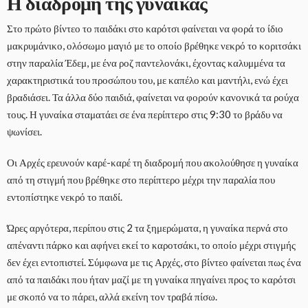
Η διαδρομή της γυναίκας
Στο πρώτο βίντεο το παιδάκι στο καρότσι φαίνεται να φορά το ίδιο
μακρυμάνικο, ολόσωμο μαγιό με το οποίο βρέθηκε νεκρό το κοριτσάκι
στην παραλία Έδεμ, με ένα ροζ παντελονάκι, έχοντας καλυμμένα τα
χαρακτηριστικά του προσώπου του, με καπέλο και μαντήλι, ενώ έχει
βραδιάσει. Τα άλλα δύο παιδιά, φαίνεται να φορούν κανονικά τα ρούχα
τους. Η γυναίκα σταματάει σε ένα περίπτερο στις 9:30 το βράδυ να
ψωνίσει.
Οι Αρχές ερευνούν καρέ-καρέ τη διαδρομή που ακολούθησε η γυναίκα
από τη στιγμή που βρέθηκε στο περίπτερο μέχρι την παραλία που
εντοπίστηκε νεκρό το παιδί.
Ώρες αργότερα, περίπου στις 2 τα ξημερώματα, η γυναίκα περνά στο
απέναντι πάρκο και αφήνει εκεί το καροτσάκι, το οποίο μέχρι στιγμής
δεν έχει εντοπιστεί. Σύμφωνα με τις Αρχές, στο βίντεο φαίνεται πως ένα
από τα παιδάκι που ήταν μαζί με τη γυναίκα πηγαίνει προς το καρότσι
με σκοπό να το πάρει, αλλά εκείνη τον τραβά πίσω.