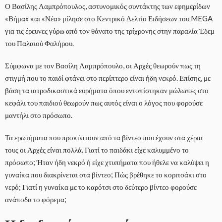
Ο Βασίλης Λαμπρόπουλος, αστυνομικός συντάκτης των εφημερίδων
«Βήμα» και «Νέα» μίλησε στο Κεντρικό Δελτίο Ειδήσεων του MEGA
για τις έρευνες γύρω από τον θάνατο της τρίχρονης στην παραλία Έδεμ
του Παλαιού Φαλήρου.
Σύμφωνα με τον Βασίλη Λαμπρόπουλο, οι Αρχές θεωρούν πως τη
στιγμή που το παιδί φτάνει στο περίπτερο είναι ήδη νεκρό. Επίσης, με
βάση τα ιατροδικαστικά ευρήματα όπου εντοπίστηκαν μώλωπες στο
κεφάλι του παιδιού θεωρούν πως αυτός είναι ο λόγος που φορούσε
μαντήλι στο πρόσωπο.
Τα ερωτήματα που προκύπτουν από τα βίντεο που έχουν στα χέρια
τους οι Αρχές είναι πολλά. Γιατί το παιδάκι είχε καλυμμένο το
πρόσωπο; Ήταν ήδη νεκρό ή είχε χτυπήματα που ήθελε να καλύψει η
γυναίκα που διακρίνεται στα βίντεο; Πώς βρέθηκε το κοριτσάκι στο
νερό; Γιατί η γυναίκα με το καρότσι στο δεύτερο βίντεο φορούσε
ανάποδα το φόρεμα;