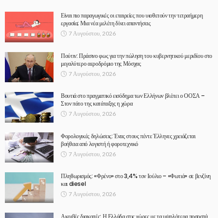
Είναι πιο παραγωγικές οι εταιρείες που υιοθετούν την τετραήμερη
εργασία; Μια νέα μελέτη δίνει απαντήσεις
7 Αυγούστου, 2026
Πούτιν: Πράσινο φως για την πώληση του κυβερνητικού μεριδίου στο
μεγαλύτερο αεροδρόμιο της Μόσχας
7 Αυγούστου, 2026
Βουτιά στο πραγματικό εισόδημα των Ελλήνων βλέπει ο ΟΟΣΑ –
Στον πάτο της κατάταξης η χώρα
7 Αυγούστου, 2026
Φορολογικές δηλώσεις: Ένας στους πέντε Έλληνες χρειάζεται
βοήθεια από λογιστή ή φοροτεχνικό
7 Αυγούστου, 2026
Πληθωρισμός: «Φρένο» στο 3,4% τον Ιούλιο – «Φωτιά» σε βενζίνη
και diesel
7 Αυγούστου, 2026
Ακριβές διακοπές: Η Ελλάδα στις χώρες με τα υψηλότερα ποσοστά