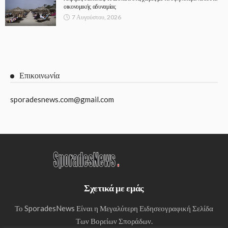
οικονομικής αδυναμίας
7 Αυγούστου, 2026
Επικοινωνία
sporadesnews.com@gmail.com
Σχετικά με εμάς
Το SporadesNews Είναι η Μεγαλύτερη Ειδησεογραφική Σελίδα
Των Βορείων Σποράδων.