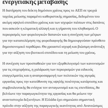
ενεργειακής μετάβασης
Η διατήρηση του δείκτη δημόσιου χρέους προς το ΑΕΠ σε τροχιά
ταχείας μείωσης παραμένει καθοριστικής σημασίας, δεδομένου του
ακόμη υψηλού επιπέδου χρέους και των ισχυρών πιέσεων στις δαπάνες
που ασκούν η κλιματική αλλαγή και η γήρανση του πληθυσμού. Ο
περιορισμός των φορολογικών δαπανών και η συνέχιση των μέτρων
για την καταπολέμηση της φοροδιαφυγής θα δημιουργούσαν πρόσθετο
δημοσιονομικό περιθώριο. Θα χρειαστεί ισχυρή και βιώσιμη ανάπτυξη
για την αύξηση του βιοτικού επιπέδου και τη μείωση του χρέους.
Η συνέχιση των προσπαθειών για τον εξορθολογισμό των κανονισμών
για τις επιχειρήσεις, η χαλάρωση των περιορισμών για ειδικούς
επαγγελματίες και η αναπροσαρμογή των πολιτικών της αγοράς
εργασίας προς την κατεύθυνση της υψηλής ποιότητας κατάρτισης και
συμβουλευτικής θα ενίσχυε τον ανταγωνισμό και τις επενδύσεις, θα
βελτίωνε την παραγωγικότητα της εργασίας και θα μείωνε την
αναντιστοιχία δεξιοτήτων. Η Ελλάδα έχει σημειώσει σημαντική
πρόοδο στην αύξηση της παραγωγικής ικανότητας από Ανανεώσιμες