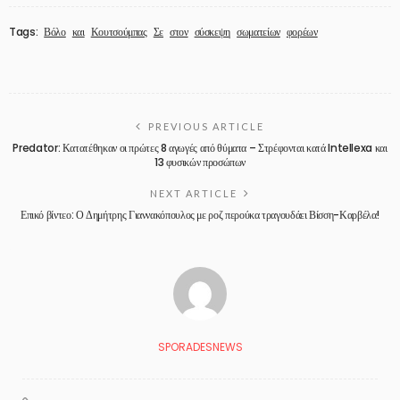
Tags:
Βόλο
και
Κουτσούμπας
Σε
στον
σύσκεψη
σωματείων
φορέων
PREVIOUS ARTICLE
Predator: Κατατέθηκαν οι πρώτες 8 αγωγές από θύματα – Στρέφονται κατά Intellexa και
13 φυσικών προσώπων
NEXT ARTICLE
Επικό βίντεο: Ο Δημήτρης Γιαννακόπουλος με ροζ περούκα τραγουδάει Βίσση-Καρβέλα!
SPORADESNEWS