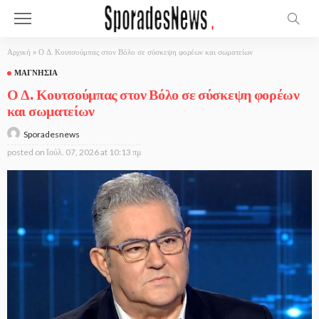
Αρχική
»
Ο Δ. Κουτσούμπας στον Βόλο σε σύσκεψη φορέων και σωματείων
ΜΑΓΝΗΣΊΑ
Ο Δ. Κουτσούμπας στον Βόλο σε σύσκεψη φορέων
και σωματείων
Sporadesnews
posted on
Ιούλ. 07, 2026 at 10:13 πμ