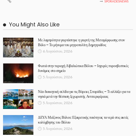
SPORADESNEWS
You Might Also Like
Με λαμπρότητα γιορτάστηκε η γιορτή της Μεταμόρφωσης στον
Βόλο – Το μήνυμα του μητροπολίτη Δημητριάδος
6 Αυγούστου, 2026
Φωτιά στην περιοχή Αϊβαλιώτικα Βόλου – Ισχυρές πυροσβεστικές
δυνάμεις στο σημείο
5 Αυγούστου, 2026
Νέα διοικητική σελίδα για τις Βόρειες Σποράδες – Τι αλλάζει για τα
νησιά μετά την θέσπιση ξεχωριστής Αντιπεριφέρειας
5 Αυγούστου, 2026
ΔΕΥΑ Μείζονος Βόλου: Εξαιρετικής ποιότητας τα νερά στις ακτές
κολύμβησης του Βόλου
5 Αυγούστου, 2026