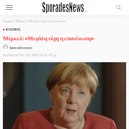
Αρχική
»
Μέρκελ: «Μεγάλη τύχη η επανένωση»
ΚΌΣΜΟΣ
Μέρκελ: «Μεγάλη τύχη η επανένωση»
Sporadesnews
posted on
Οκτ. 03, 2025 at 12:07 μμ