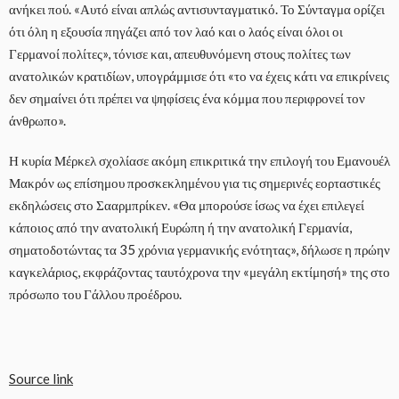
ανήκει πού. «Αυτό είναι απλώς αντισυνταγματικό. Το Σύνταγμα ορίζει
ότι όλη η εξουσία πηγάζει από τον λαό και ο λαός είναι όλοι οι
Γερμανοί πολίτες», τόνισε και, απευθυνόμενη στους πολίτες των
ανατολικών κρατιδίων, υπογράμμισε ότι «το να έχεις κάτι να επικρίνεις
δεν σημαίνει ότι πρέπει να ψηφίσεις ένα κόμμα που περιφρονεί τον
άνθρωπο».
Η κυρία Μέρκελ σχολίασε ακόμη επικριτικά την επιλογή του Εμανουέλ
Μακρόν ως επίσημου προσκεκλημένου για τις σημερινές εορταστικές
εκδηλώσεις στο Σααρμπρίκεν. «Θα μπορούσε ίσως να έχει επιλεγεί
κάποιος από την ανατολική Ευρώπη ή την ανατολική Γερμανία,
σηματοδοτώντας τα 35 χρόνια γερμανικής ενότητας», δήλωσε η πρώην
καγκελάριος, εκφράζοντας ταυτόχρονα την «μεγάλη εκτίμησή» της στο
πρόσωπο του Γάλλου προέδρου.
Source link