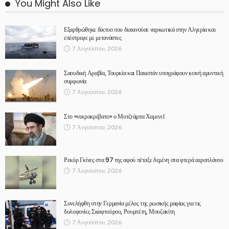
You Might Also Like
Εξαρθρώθηκε δίκτυο που διακινούσε ναρκωτικά στην Αλγερία και
επέστρεφε με μετανάστες
7 Αυγούστου, 2026
Σαουδική Αραβία, Τουρκία και Πακιστάν υπογράφουν κοινή αμυντική
συμφωνία
7 Αυγούστου, 2026
Στο «νεκροκρέβατο» ο Μοτζτάμπα Χαμενεΐ
7 Αυγούστου, 2026
Ρεκόρ Γκίνες στα 97 της αφού πέταξε δεμένη στα φτερά αεροπλάνου
7 Αυγούστου, 2026
Συνελήφθη στην Γερμανία μέλος της ρωσικής μαφίας για τις
δολοφονίες Σκαφτούρου, Ρουμπέτη, Μουζακίτη
7 Αυγούστου, 2026