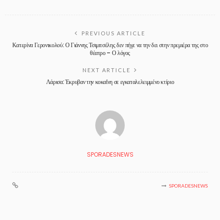
PREVIOUS ARTICLE
Κατερίνα Γερονικολού: Ο Γιάννης Τσιμιτσέλης δεν πήγε να την δει στην πρεμιέρα της στο
θέατρο – Ο λόγος
NEXT ARTICLE
Λάρισα: Έκρυβαν την κοκαΐνη σε εγκαταλελειμμένο κτίριο
SPORADESNEWS
SPORADESNEWS