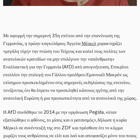
Με αφορμή την σημερινή 35η επέτειο από την επανένωση της
Γερμανίας, η πρώην καγκελάριος Άγγελα
Μέρκελ
χαρακτηρίζει
«μεγάλη τύχη» την πτώση του Τείχους και καλεί τους πολίτες των
ανατολικών κρατιδίων να μην επιλέγουν την «απάνθρωπη»
Εναλλακτική για την Γερμανία (AfD) από απογοήτευση. Επικρίνει
επιπλέον την επιλογή του Γάλλου προέδρου Εμανουέλ Μακρόν ως
επίσημου προσκεκλημένου στις σημερινές εκδηλώσεις της επετείου,
τονίζοντας ότι θα έπρεπε να προσκληθεί κάποιος ηγέτης από την
ανατολική Ευρώπη ή μια προσωπικότητα από τα ανατολικά της χώρας.
Η AfD συνδέθηκε το 2014 με την οργάνωση Pegida, «όταν
εξαπλώθηκε ο φθόνος, το μίσος και ο ρατσισμός», δήλωσε η κυρία
Μέρκελ σε συνέντευξή της στο ZDF και πρόσθεσε ότι το κόμμα
χωρίζει τους ανθρώπους σε ελίτ και λαό και αποφασίζει μόνο του ποιος