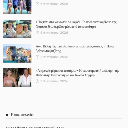
6 Αυγούστου, 2026
«Πες κάτι στο κοινό σου ρε μαμά!»: Το απολαυστικό βίντεο της
Νατάσας Θεοδωρίδου μέσα από το αυτοκίνητο
6 Αυγούστου, 2026
Άννα Βίσση: Έφτασε στο Ιόνιο με πολυτελές σκάφος – Ποιοι
βρίσκονται μαζί της
6 Αυγούστου, 2026
«Ανησυχείς μήπως σε απατήσει;»: Η αποστομωτική απάντηση της
Βαλεντίνης Παπαδάκη για τον Κώστα Σόμμερ
6 Αυγούστου, 2026
Επικοινωνία
sporadesnews.com@gmail.com