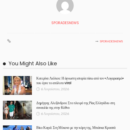
SPORADESNEWS
SPORADESNEWS
You Might Also Like
Κατερίνα Λιόλιου: Η άγνωστη ιστορία πίσω από τον «Λογαριασμό»
που έγινε το απόλυτο viral
6 Αυγούστου, 2026
Δημήτρης Αλεξάνδρου: Στο πλευρό της Ρίας Ελληνίδου στη
συναυλία της στην Κύθνο
6 Αυγούστου, 2026
Βίκυ Καγιά: Στη Μύκονο με την κόρη της, Μπιάνκα Κρασσά