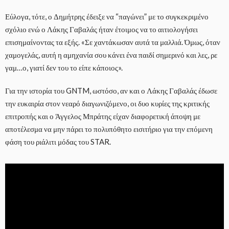
Εύλογα, τότε, ο Δημήτρης έδειξε να “παγώνει” με το συγκεκριμένο
σχόλιο ενώ ο Λάκης Γαβαλάς ήταν έτοιμος να το αιτιολογήσει
επισημαίνοντας τα εξής. «Σε χαντάκωσαν αυτά τα μαλλιά. Όμως, όταν
χαμογελάς, αυτή η αμηχανία σου κάνει ένα παιδί σημερινό και λες, ρε
γαμ…ο, γιατί δεν του το είπε κάποιος».
Για την ιστορία του GNTM, ωστόσο, αν και ο Λάκης Γαβαλάς έδωσε
την ευκαιρία στον νεαρό διαγωνιζόμενο, οι δυο κυρίες της κριτικής
επιτροπής και ο Άγγελος Μπράτης είχαν διαφορετική άποψη με
αποτέλεσμα να μην πάρει το πολυπόθητο εισιτήριο για την επόμενη
φάση του ριάλιτι μόδας του STAR.