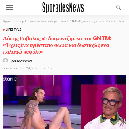
Αρχική
»
Λάκης Γαβαλάς σε διαγωνιζόμενο στο GNTM: «Έχεις ένα υγιέστατο σώμα και δυστυχώς ένα παλιακό κεφάλι»
LIFESTYLE
Λάκης Γαβαλάς σε διαγωνιζόμενο στο GNTM:
«Έχεις ένα υγιέστατο σώμα και δυστυχώς ένα
παλιακό κεφάλι»
Sporadesnews
posted on
Οκτ. 04, 2025 at 7:53 πμ