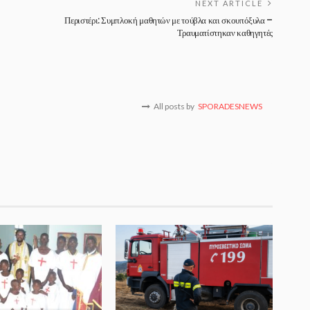
NEXT ARTICLE
Περιστέρι: Συμπλοκή μαθητών με τούβλα και σκουπόξυλα –
Τραυματίστηκαν καθηγητές
All posts by
SPORADESNEWS