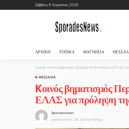
Σάββατο, 8 Αυγούστου, 2026
ΑΡΧΙΚΉ
ΤΟΠΙΚΆ
ΜΑΓΝΗΣΊΑ
ΘΕΣΣΑΛ
Αρχική
»
Kοινός βηματισμός Περιφέρειας Θεσσαλίας και ΕΛΑΣ για
ΘΕΣΣΑΛΊΑ
Kοινός βηματισμός Περ
ΕΛΑΣ για πρόληψη της
Sporadesnews
posted on
Οκτ. 03, 2025 at 4:04 μμ