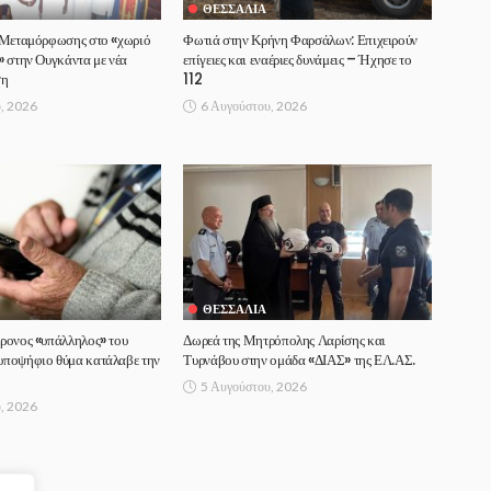
ΘΕΣΣΑΛΊΑ
 Μεταμόρφωσης στο «χωριό
Φωτιά στην Κρήνη Φαρσάλων: Επιχειρούν
 στην Ουγκάντα με νέα
επίγειες και εναέριες δυνάμεις – Ήχησε το
ση
112
, 2026
6 Αυγούστου, 2026
ΘΕΣΣΑΛΊΑ
ρονος «υπάλληλος» του
Δωρεά της Μητρόπολης Λαρίσης και
ποψήφιο θύμα κατάλαβε την
Τυρνάβου στην ομάδα «ΔΙΑΣ» της ΕΛ.ΑΣ.
5 Αυγούστου, 2026
, 2026