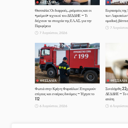
ΘΕΣΣΑΛΊΑ
ΘΕΣΣΑΛΊΑ
Θεσσαλία: Οι διαρροές…ρεύματος και οι
Εορτασμός της
«μαϊμού» τεχνικοί του ΔΕΔΔΗΕ – Τι
των Λαρισαίων»
δείχνουν τα στοιχεία της ΕΛ.ΑΣ. για την
ομαδική βάπτι
Περιφέρεια
7 Αυγούστου
7 Αυγούστου, 2026
ΘΕΣΣΑΛΊΑ
ΘΕΣΣΑΛΊΑ
Φωτιά στην Κρήνη Φαρσάλων: Επιχειρούν
Συνελήφθη 22χ
επίγειες και εναέριες δυνάμεις – Ήχησε το
ΔΕΔΔΗΕ – Το υ
112
απάτη
6 Αυγούστου, 2026
6 Αυγούστου