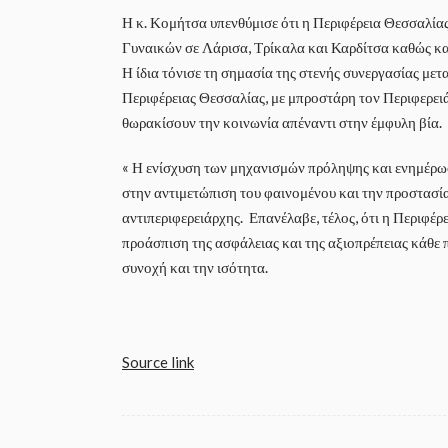
Η κ. Κομήτσα υπενθύμισε ότι η Περιφέρεια Θεσσαλία
Γυναικών σε Λάρισα, Τρίκαλα και Καρδίτσα καθώς κα
Η ίδια τόνισε τη σημασία της στενής συνεργασίας με
Περιφέρειας Θεσσαλίας, με μπροστάρη τον Περιφερε
θωρακίσουν την κοινωνία απέναντι στην έμφυλη βία.
« Η ενίσχυση των μηχανισμών πρόληψης και ενημέρωσ
στην αντιμετώπιση του φαινομένου και την προστασ
αντιπεριφερειάρχης. Επανέλαβε, τέλος, ότι η Περιφέρ
προάσπιση της ασφάλειας και της αξιοπρέπειας κάθε 
συνοχή και την ισότητα.
Source link