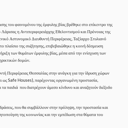
σης του φαινομένου της έμφυλης βίας βρέθηκε στο επίκεντρο της
 Λάρισας η Αντιπεριφερειάρχης Εθελοντισμού και Πρόνοιας της
ενικό Αστυνομικό Διευθυντή Περιφέρειας, Ταξίαρχο Στυλιανό
στο πλαίσιο της συζήτησης, επιβεβαιώθηκε η κοινή δέσμευση
ήριξη των θυμάτων έμφυλης βίας, μέσα από την ενίσχυση των
τηρικτικών δομών.
υντή Περιφέρειας Θεσσαλίας στην ανάγκη για την ίδρυση χώρων
αι ως Safe Houses), παρέχοντας οργανωμένη προστασία,
ι τα παιδιά που διατρέχουν άμεσο κίνδυνο και αναζητούν διέξοδο
δράσεις, που θα συμβάλλουν στην πρόληψη, την προστασία και
ητοποίηση της κοινωνίας και την εμπέδωση στα θύματα του