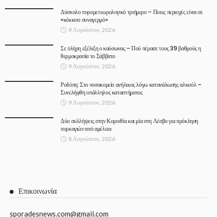
Δύσκολο πυρομετεωρολογικό τριήμερο – Ποιες περιοχές είναι σε
«κόκκινο συναγερμό»
9 Αυγούστου, 2026
Σε πλήρη εξέλιξη ο καύσωνας – Πού πέρασε τους 39 βαθμούς η
θερμοκρασία το Σάββατο
9 Αυγούστου, 2026
Ροδόπη: Στο νοσοκομείο ανήλικος λόγω κατανάλωσης αλκοόλ –
Συνελήφθη υπάλληλος καταστήματος
9 Αυγούστου, 2026
Δύο συλλήψεις στην Κορινθία και μία στη Λέσβο για πρόκληση
πυρκαγιών από αμέλεια
8 Αυγούστου, 2026
Επικοινωνία
sporadesnews.com@gmail.com