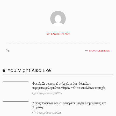
SPORADESNEWS
SPORADESNEWS
You Might Also Like
Φωτιές: Σε συναγερμό οι Αρχές εν όψει δύσκολων
πυρομετεωρολογικών συνθηκών – Οι πιο επικίνδυνες περιοχές
9 Αυγούστου, 2026
Καιρός: Βοριάδες έως 7 μποφόρ και υψηλές θερμοκρασίες την
Κυριακή
9 Αυγούστου, 2026