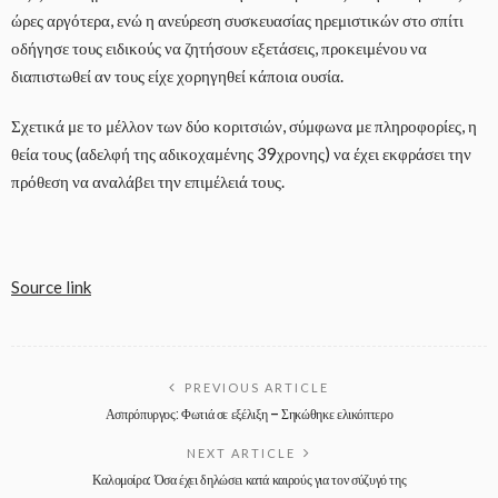
ώρες αργότερα, ενώ η ανεύρεση συσκευασίας ηρεμιστικών στο σπίτι
οδήγησε τους ειδικούς να ζητήσουν εξετάσεις, προκειμένου να
διαπιστωθεί αν τους είχε χορηγηθεί κάποια ουσία.
Σχετικά με το μέλλον των δύο κοριτσιών, σύμφωνα με πληροφορίες, η
θεία τους (αδελφή της αδικοχαμένης 39χρονης) να έχει εκφράσει την
πρόθεση να αναλάβει την επιμέλειά τους.
Source link
PREVIOUS ARTICLE
Ασπρόπυργος: Φωτιά σε εξέλιξη – Σηκώθηκε ελικόπτερο
NEXT ARTICLE
Καλομοίρα: Όσα έχει δηλώσει κατά καιρούς για τον σύζυγό της