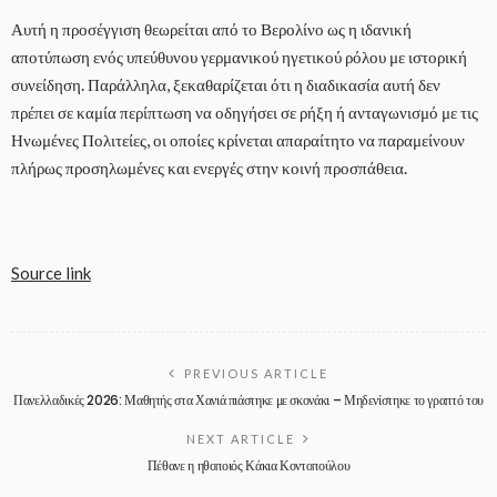
Αυτή η προσέγγιση θεωρείται από το Βερολίνο ως η ιδανική
αποτύπωση ενός υπεύθυνου γερμανικού ηγετικού ρόλου με ιστορική
συνείδηση. Παράλληλα, ξεκαθαρίζεται ότι η διαδικασία αυτή δεν
πρέπει σε καμία περίπτωση να οδηγήσει σε ρήξη ή ανταγωνισμό με τις
Ηνωμένες Πολιτείες, οι οποίες κρίνεται απαραίτητο να παραμείνουν
πλήρως προσηλωμένες και ενεργές στην κοινή προσπάθεια.
Source link
PREVIOUS ARTICLE
Πανελλαδικές 2026: Μαθητής στα Χανιά πιάστηκε με σκονάκι – Μηδενίστηκε το γραπτό του
NEXT ARTICLE
Πέθανε η ηθοποιός Κάκια Κοντοπούλου