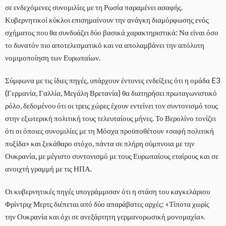
σε ενδεχόμενες συνομιλίες με τη Ρωσία παραμένει ασαφής.
Κυβερνητικοί κύκλοι επισημαίνουν την ανάγκη διαμόρφωσης ενός
σχήματος που θα συνδυάζει δύο βασικά χαρακτηριστικά: Να είναι όσο
το δυνατόν πιο αποτελεσματικό και να απολαμβάνει την απόλυτη
νομιμοποίηση των Ευρωπαίων.
Σύμφωνα με τις ίδιες πηγές, υπάρχουν έντονες ενδείξεις ότι η ομάδα E3
(Γερμανία, Γαλλία, Μεγάλη Βρετανία) θα διατηρήσει πρωταγωνιστικό
ρόλο, δεδομένου ότι οι τρεις χώρες έχουν εντείνει τον συντονισμό τους
στην εξωτερική πολιτική τους τελευταίους μήνες. Το Βερολίνο τονίζει
ότι οι όποιες συνομιλίες με τη Μόσχα προϋποθέτουν «σαφή πολιτική
πυξίδα» και ξεκάθαρο στόχο, πάντα σε πλήρη σύμπνοια με την
Ουκρανία, με μέγιστο συντονισμό με τους Ευρωπαίους εταίρους και σε
ανοιχτή γραμμή με τις ΗΠΑ.
Οι κυβερνητικές πηγές υπογράμμισαν ότι η στάση του καγκελάριου
Φρίντριχ Μερτς διέπεται από δύο απαράβατες αρχές: «Τίποτα χωρίς
την Ουκρανία και όχι σε ανεξάρτητη γερμανορωσική μονομαχία».