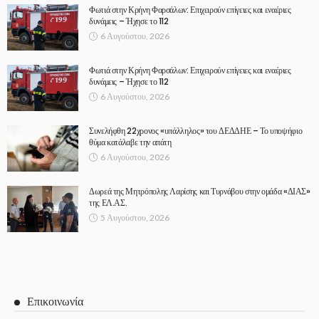
Φωτιά στην Κρήνη Φαρσάλων: Επιχειρούν επίγειες και εναέριες
δυνάμεις – Ήχησε το 112
6 Αυγούστου, 2026
Φωτιά στην Κρήνη Φαρσάλων: Επιχειρούν επίγειες και εναέριες
δυνάμεις – Ήχησε το 112
6 Αυγούστου, 2026
Συνελήφθη 22χρονος «υπάλληλος» του ΔΕΔΔΗΕ – Το υποψήφιο
θύμα κατάλαβε την απάτη
6 Αυγούστου, 2026
Δωρεά της Μητρόπολης Λαρίσης και Τυρνάβου στην ομάδα «ΔΙΑΣ»
της ΕΛ.ΑΣ.
5 Αυγούστου, 2026
Επικοινωνία