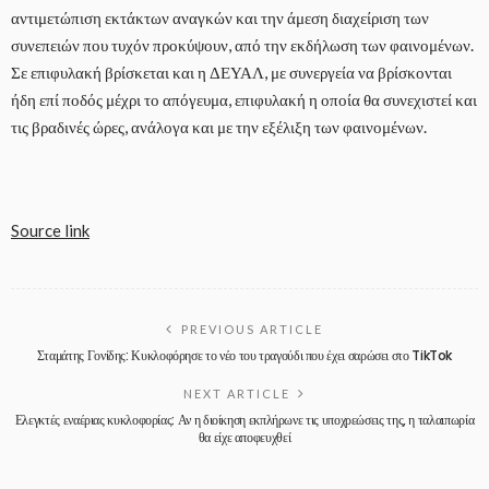
αντιμετώπιση εκτάκτων αναγκών και την άμεση διαχείριση των
συνεπειών που τυχόν προκύψουν, από την εκδήλωση των φαινομένων.
Σε επιφυλακή βρίσκεται και η ΔΕΥΑΛ, με συνεργεία να βρίσκονται
ήδη επί ποδός μέχρι το απόγευμα, επιφυλακή η οποία θα συνεχιστεί και
τις βραδινές ώρες, ανάλογα και με την εξέλιξη των φαινομένων.
Source link
PREVIOUS ARTICLE
Σταμάτης Γονίδης: Κυκλοφόρησε το νέο του τραγούδι που έχει σαρώσει στο TikTok
NEXT ARTICLE
Ελεγκτές εναέριας κυκλοφορίας: Αν η διοίκηση εκπλήρωνε τις υποχρεώσεις της, η ταλαιπωρία
θα είχε αποφευχθεί