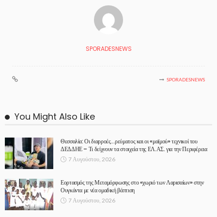
SPORADESNEWS
SPORADESNEWS
You Might Also Like
Θεσσαλία: Οι διαρροές…ρεύματος και οι «μαϊμού» τεχνικοί του
ΔΕΔΔΗΕ – Τι δείχνουν τα στοιχεία της ΕΛ.ΑΣ. για την Περιφέρεια
7 Αυγούστου, 2026
Εορτασμός της Μεταμόρφωσης στο «χωριό των Λαρισαίων» στην
Ουγκάντα με νέα ομαδική βάπτιση
7 Αυγούστου, 2026