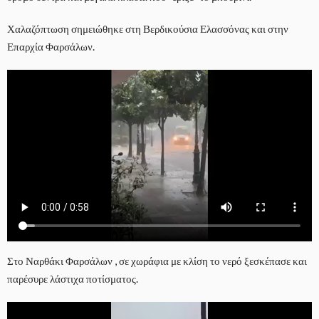
Χαλαζόπτωση σημειώθηκε στη Βερδικούσια Ελασσόνας και στην
Επαρχία Φαρσάλων.
Στο Ναρθάκι Φαρσάλων , σε χωράφια με κλίση το νερό ξεσκέπασε και
παρέσυρε λάστιχα ποτίσματος.