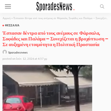
Αρχική
»
Έσπασαν δέντρα από τους ανέμους σε Φάρσαλα, Σοφάδες και Παλάμα – Συνεχίζεται η βροχόπτωση – Σε αυξημένη ετοιμότητα η Πολιτική Προστασία
ΘΕΣΣΑΛΊΑ
Έσπασαν δέντρα από τους ανέμους σε Φάρσαλα,
Σοφάδες και Παλάμα – Συνεχίζεται η βροχόπτωση –
Σε αυξημένη ετοιμότητα η Πολιτική Προστασία
Sporadesnews
posted on
Ιούν. 12, 2026 at 4:57 μμ