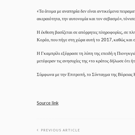
«Τα άτομα με αναπηρία δεν είναι αντικείμενα πειρα
ακεραιότητα, την αυτονομία και τον σεβασμό», τόνισε
Η έκθεση βασίζεται σε απόρρητες πληροφορίες, σε π
Κορέα, που πήγε στη χώρα αυτή το 2017, καθώς και 
Η Γκαμπρίλι εξέφρασε τη λύπη της επειδή η Πιονγκγι
μετέφεραν τις ανησυχίες της «το κράτος δήλωσε ότι ή
Σύμφωνα με την Επιτροπή, το Σύνταγμα της Βόρειας Κ
Source link
PREVIOUS ARTICLE