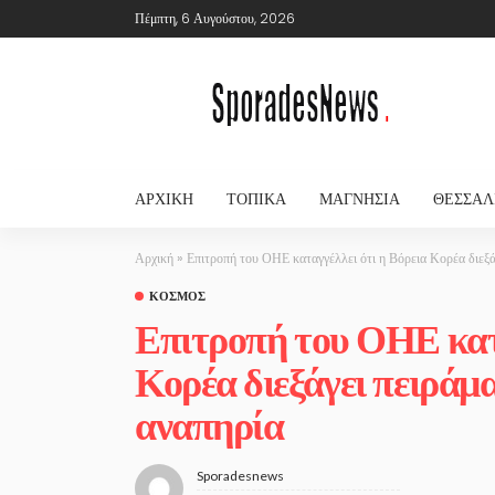
Πέμπτη, 6 Αυγούστου, 2026
ΑΡΧΙΚΉ
ΤΟΠΙΚΆ
ΜΑΓΝΗΣΊΑ
ΘΕΣΣΑΛ
Αρχική
»
Επιτροπή του ΟΗΕ καταγγέλλει ότι η Βόρεια Κορέα διεξά
ΚΌΣΜΟΣ
Επιτροπή του ΟΗΕ κατα
Κορέα διεξάγει πειράμ
αναπηρία
Sporadesnews