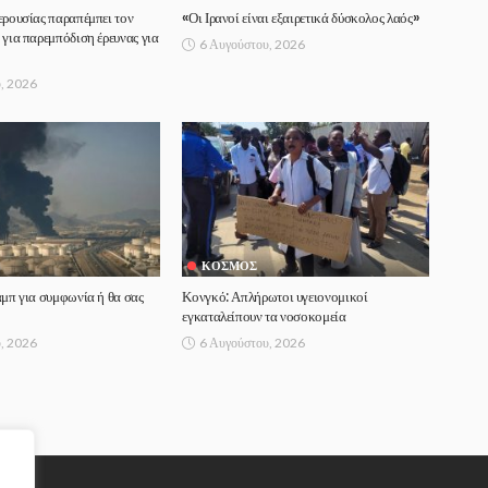
ερουσίας παραπέμπει τον
«Οι Ιρανοί είναι εξαιρετικά δύσκολος λαός»
 για παρεμπόδιση έρευνας για
6 Αυγούστου, 2026
, 2026
ΚΌΣΜΟΣ
αμπ για συμφωνία ή θα σας
Κονγκό: Απλήρωτοι υγειονομικοί
εγκαταλείπουν τα νοσοκομεία
, 2026
6 Αυγούστου, 2026