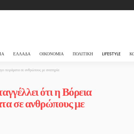
ΊΑ
ΕΛΛΆΔΑ
ΟΙΚΟΝΟΜΊΑ
ΠΟΛΙΤΙΚΉ
LIFESTYLE
Κ
γει πειράματα σε ανθρώπους με αναπηρία
γγέλλει ότι η Βόρεια
ατα σε ανθρώπους με