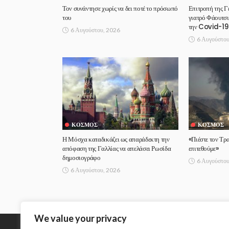
Τον συνάντησε χωρίς να δει ποτέ το πρόσωπό
Επιτροπή της Γ
του
γιατρό Φάουτσι
την Covid-19
6 Αυγούστου, 2026
6 Αυγούστου
ΚΌΣΜΟΣ
ΚΌΣΜΟΣ
Η Μόσχα καταδικάζει ως απαράδεκτη την
«Πιέστε τον Τρ
απόφαση της Γαλλίας να απελάσει Ρωσίδα
επιτεθούμε»
δημοσιογράφο
6 Αυγούστου
6 Αυγούστου, 2026
We value your privacy