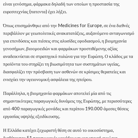
είναι γενόσημα, φάρμακα δηλαδή των οποίων η προστασία της
ευρεσιτεχνίας (πατεντα) έχει λήξει.
Όπως επισημάνθηκε από την Medicines for Europe, σε ένα διεθνές
περιβάλλον με γεωπολιτικές ανακατατάξεις, αυξανόμενο ανταγωνισμό
για επενδύσεις και πιέσεις στις αλυσίδες εφοδιασμού, η βιομηχανία
γενοσήμων, βιοομοειδών και φαρμάκων προστιθέμενης αξίας
αναδεικνύεται σε στρατηγικό πυλώνα για την Ευρώπη. Ο κλάδος με τα
προϊόντα του στηρίζει τη βιωσιμότητα των συστημάτων υγείας,
διασφαλίζει την πρόσβαση των ασθενών σε κρίσιμες θεραπείες και
ενισχύει την υγειονομική ασφάλεια της ηπείρου.
Παράλληλα, η βιομηχανία φαρμάκων αποτελεί μία από τις
σημαντικότερες παραγωγικές δυνάμεις της Ευρώπης, με περισσότερες
από 400 παραγωγικές μονάδες και περίπου 190.000 άμεσες θέσεις
εργασίας υψηλής εξειδίκευσης.
Η Ελλάδα κατέχει ξεχωριστή θέση σε αυτό το οικοσύστημα,
διαθέτοντας 51 παραγωγικές μονάδες και μια ισχυρή εγχώρια