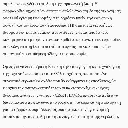
οφείλει να επενδύσει στη δική της παραγωγική βάση. Η
φαρμακοβιομηχανία δεν αποτελεί απλώς έναν τομέα της οικονομίας·
αποτελεί κρίσιμη υποδομή για τη δημόσια υγεία, την κοινωνική
συνοχή και την ευρωπαϊκή ασφάλεια. Η βιομηχανία γενοσήμων,
βιοομοειδών και φαρμάκων προστιθέμενης αξίας αποδεικνύει
καθημερινά ότι μπορεί να ανταποκριθεί στις ανάγκες των ευρωπαίων
ασθενών, να στηρίξει τα συστήματα υγείας και να δημιουργήσει
σημαντική προστιθέμενη αξία για την οικονομία.
Όμως για να διατηρήσει η Ευρώπη την παραγωγική και τεχνολογική
της ισχύ σε έναν κόσμο που αλλάζει ταχύτατα, απαιτείται ένα
συνεκτικό ευρωπαϊκό σχέδιο που θα ενθαρρύνει τις επενδύσεις, θα
ενισχύει την ανταγωνιστικότητα και θα διασφαλίζει συνθήκες
βιώσιμης ανάπτυξης για τον κλάδο. Η Ελλάδα μπορεί και πρέπει να
διαδραματίσει πρωταγωνιστικό ρόλο στη νέα ευρωπαϊκή στρατηγική
για το φάρμακο, συμβάλλοντας ουσιαστικά στην υγειονομική
ασφάλεια, την ανάπτυξη και την ανταγωνιστικότητα της Ευρώπης».