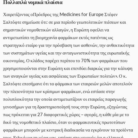
Πολλαπλά νομικά πλαίσια
Χαιρετίζοντας οΠρόεδρος της Medicines for Europe Στέφεν
Σαλτόφτε σημείωσε ότι: σε μια περίοδο γεωπολιτικών πιέσεων και
σημαντικών νομοθετικών αλλαγών, η Ευρώπη οφείλει να
αντιμετωπίσει τη βιομηχανία φαρμάκων εκτός πατέντας ως
στρατηγικό εταίρο για την πρόσβαση των ασθενών, την ανθεκτικότητα
των συστημάτων υγείας και την ανταγωνιστικότητα της ευρωπαϊκής
οικονομίας. Ο κλάδος παρέχει περίπου το 70% των φαρμάκων που
χρησιμοποιούνται στην Ευρώπη και επενδύει διαρκώς για την κάλυψη
των αναγκών υγείας και ασφάλειας των Ευρωπαίων πολιτών». Ο κ.
Σαλτόφτε επεσήμανε ότι τα φάρμακα των εταιρειών μελών αποτελούν
την πλειονότητα των κρίσιμων φαρμάκων, ενώ εστίασε στην
πολυπλοκότητα την οποία αντιμετωπίζουν οι εταιρείες παραγωγής
γενοσήμων για τη δραστηριοποίησή τους στην Ευρώπη, εξηγώντας
πως πρόκειται για 27 διαφορετικές χώρες – αγορές, η κάθε μία με το
δικό της νομοθετικό πλαίσιο, όταν οι φαρμακευτικές πρωτοτύπων
φαρμάκων μπορούν με κεντρική διαδικασία να εγκρίνουν τα προϊόντα
τους. Ειδικά για τη χώρα μας, εστίασε στο γεγονός ότι η ελληνική