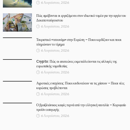
6 Αυγούστου, 2026
Πώς αμείβονται οι εργαζόμενοι στον ιδιωτικό τομέα για την αργία του
Δεκαπενταύγουστου
6 Αυγούστου, 2026
Τουριστικό «τσουνάμι» στην Ευρώπη – Ποιοι κερδίζουν και ποιοι
πληρώνουν το τίμημα
6 Αυγούστου, 2026
Crypto: Πώς οι απατεώνες εκμεταλλεύονται τις αλλαγές της
ευρωπαϊκής νομοθεσίας
6 Αυγούστου, 2026
Αγροτικές ενισχύσεις: Ποιοι κινδυνεύουν να τις χάσουν – Ποιοι νέες
κυρώσεις προβλέπονται
6 Αυγούστου, 2026
Ο βραζιλιάνικος καφές περνά από την ελληνική ναυτιλία – Κορυφαίο
προϊόν εισαγωγής
6 Αυγούστου, 2026