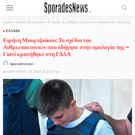
Αρχική
»
Ειρήνη Μουρτζούκου: Το σχέδιο του Ανθρωποκτονιών που οδήγησε στην ομολογία της – Γιατί κρατήθηκε στη ΓΑΔΑ
ΕΛΛΆΔΑ
Ειρήνη Μουρτζούκου: Το σχέδιο του
Ανθρωποκτονιών που οδήγησε στην ομολογία της –
Γιατί κρατήθηκε στη ΓΑΔΑ
Sporadesnews
posted on
Ιούλ. 11, 2025 at 10:27 μμ