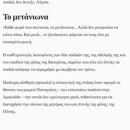
παιδιά, δεν άντεξε. Λύγισε.
Το μετάνιωνα
«Κάθε φορά που σκότωνα, το μετάνιωνα… Αλλά δεν μπορούσα να
κάνω πίσω. Και μετά… το ξανάκανα», φέρεται να τους είπε με
σπασμένη φωνή.
Η καθ’ομολογία, δολοφόνος των δύο παιδιών της, της αδελφής της και
του παιδιού της φίλης της Κατερίνας, παρόλο που είπε ότι έπνιξε τα
παιδιά απέφυγε να περιγράψει με ακρίβεια τον τρόπο.
Ιδιαίτερη αίσθηση προκαλεί η επιλεκτική της στάση όσον αφορά το
θάνατο του μικρού Παναγιώτη – του τελευταίου παιδιού στην
Αμαλιάδα – την οποία δεν ομολογησε ρητά, πιθανότατα για να
διατηρήσει την εύνοια της μητέρας του και στενής της φίλης, της
Πόπης.