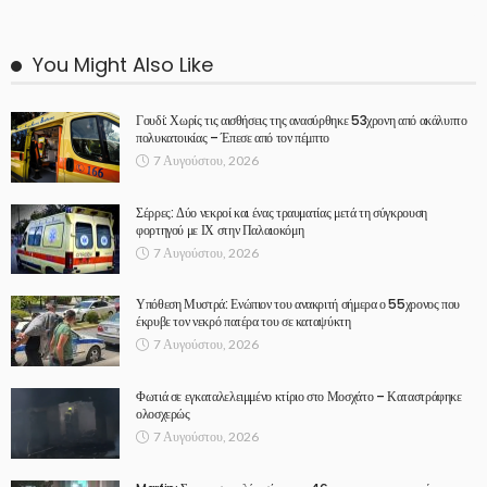
You Might Also Like
Γουδί: Χωρίς τις αισθήσεις της ανασύρθηκε 53χρονη από ακάλυπτο
πολυκατοικίας – Έπεσε από τον πέμπτο
7 Αυγούστου, 2026
Σέρρες: Δύο νεκροί και ένας τραυματίας μετά τη σύγκρουση
φορτηγού με ΙΧ στην Παλαιοκόμη
7 Αυγούστου, 2026
Υπόθεση Μυστρά: Ενώπιον του ανακριτή σήμερα ο 55χρονος που
έκρυβε τον νεκρό πατέρα του σε καταψύκτη
7 Αυγούστου, 2026
Φωτιά σε εγκαταλελειμμένο κτίριο στο Μοσχάτο – Καταστράφηκε
ολοσχερώς
7 Αυγούστου, 2026