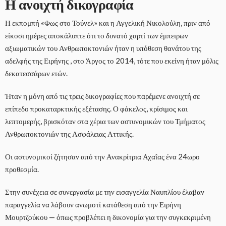
Η ανοιχτή δικογραφία
Η εκπομπή «Φως στο Τούνελ» και η Αγγελική Νικολούλη, πριν από
είκοσι ημέρες αποκάλυπτε ότι το δυνατό χαρτί των έμπειρων
αξιωματικών του Ανθρωποκτονιών ήταν η υπόθεση θανάτου της
αδελφής της Ειρήνης , στο Άργος το 2014, τότε που εκείνη ήταν μόλις
δεκατεσσάρων ετών.
Ήταν η μόνη από τις τρεις δικογραφίες που παρέμενε ανοιχτή σε
επίπεδο προκαταρκτικής εξέτασης. Ο φάκελος, κρίσιμος και
λεπτομερής, βρισκόταν στα χέρια των αστυνομικών του Τμήματος
Ανθρωποκτονιών της Ασφάλειας Αττικής.
Οι αστυνομικοί ζήτησαν από την Ανακρίτρια Αχαΐας ένα 24ωρο
προθεσμία.
Στην συνέχεια σε συνεργασία με την εισαγγελία Ναυπλίου έλαβαν
παραγγελία να λάβουν ανωμοτί κατάθεση από την Ειρήνη
Μουρτζούκου — όπως προβλέπει η δικονομία για την συγκεκριμένη