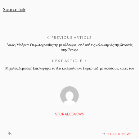
Source link
PREVIOUS ARTICLE
Δανάη Μπάρκα: Οι φωτογραφίες της με ολόσωμο μαγιό από τις καλοκαιρινές της διακοπές
στην Σέριφο
NEXT ARTICLE
Μιχάλης Ζαμπίδης: Επισκέφτηκε το Αττικό Ζωολογικό Πάρκο μαζί με τις δίδυμες κόρες του
SPORADESNEWS
SPORADESNEWS