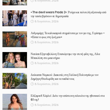
8 Αυγούστου, 2026
«The devil wears Prada 2»: Ρούχα και πολυτελή αξεσουάρ από
την ταινία βγαίνουν σε δημοπρασία
8 Αυγούστου, 2026
Ανδρομάχη: Τα καλοκαιρινά στιγμιότυπα με τον γιο της, Γεράσιμο –
«Είσαι το φως στη ζωή μου»
8 Αυγούστου, 2026
Νατάσα Εξηνταβελώνη: Επισκέφτηκε την στενή φίλη της, Λίλα
Μπακλέση στο μαιευτήριο
8 Αυγούστου, 2026
Δούκισσα Νομικού: Διακοπές στη Γαλλική Πολυνησία με τον
Δημήτρη Θεοδωρίδη και τα παιδιά τους
8 Αυγούστου, 2026
Ελίζαμπεθ Χάρλεϊ: Δείτε την απίστευτη σιλουέτα της ηθοποιού στα
61 της!
8 Αυγούστου, 2026