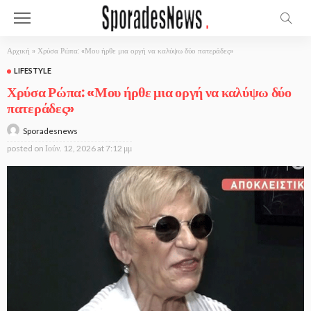
Αρχική
»
Χρύσα Ρώπα: «Μου ήρθε μια οργή να καλύψω δύο πατεράδες»
LIFESTYLE
Χρύσα Ρώπα: «Μου ήρθε μια οργή να καλύψω δύο
πατεράδες»
Sporadesnews
posted on
Ιούν. 12, 2026 at 7:12 μμ