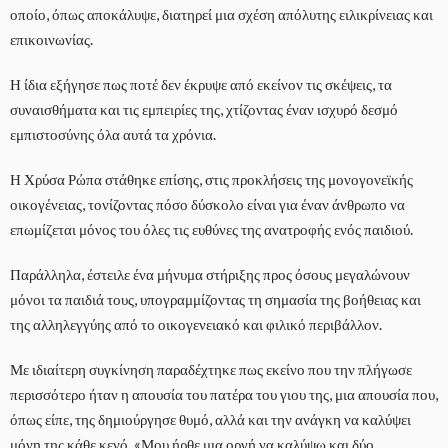
οποίο, όπως αποκάλυψε, διατηρεί μια σχέση απόλυτης ειλικρίνειας και
επικοινωνίας.
Η ίδια εξήγησε πως ποτέ δεν έκρυψε από εκείνον τις σκέψεις, τα
συναισθήματα και τις εμπειρίες της, χτίζοντας έναν ισχυρό δεσμό
εμπιστοσύνης όλα αυτά τα χρόνια.
Η Χρύσα Ρώπα στάθηκε επίσης, στις προκλήσεις της μονογονεϊκής
οικογένειας, τονίζοντας πόσο δύσκολο είναι για έναν άνθρωπο να
επωμίζεται μόνος του όλες τις ευθύνες της ανατροφής ενός παιδιού.
Παράλληλα, έστειλε ένα μήνυμα στήριξης προς όσους μεγαλώνουν
μόνοι τα παιδιά τους, υπογραμμίζοντας τη σημασία της βοήθειας και
της αλληλεγγύης από το οικογενειακό και φιλικό περιβάλλον.
Με ιδιαίτερη συγκίνηση παραδέχτηκε πως εκείνο που την πλήγωσε
περισσότερο ήταν η απουσία του πατέρα του γιου της, μια απουσία που,
όπως είπε, της δημιούργησε θυμό, αλλά και την ανάγκη να καλύψει
μόνη της κάθε κενό. «Μου ήρθε μια οργή να καλύψω και δύο