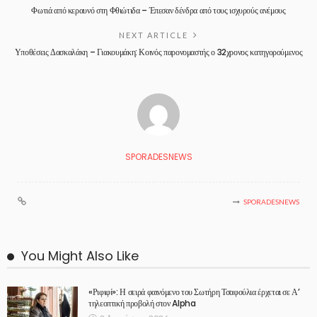
Φωτιά από κεραυνό στη Φθιώτιδα – Έπεσαν δένδρα από τους ισχυρούς ανέμους
NEXT ARTICLE
Υποθέσεις Δασκαλάκη – Γιακουμάκη: Κοινός παρονομαστής ο 32χρονος κατηγορούμενος
SPORADESNEWS
SPORADESNEWS
You Might Also Like
«Ριφιφί»: Η σειρά φαινόμενο του Σωτήρη Τσαφούλια έρχεται σε Α’
τηλεοπτική προβολή στον Alpha