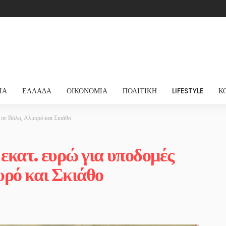
ΊΑ
ΕΛΛΆΔΑ
ΟΙΚΟΝΟΜΊΑ
ΠΟΛΙΤΙΚΉ
LIFESTYLE
Κ
 σε Βόλο, Αλμυρό και Σκιάθο
εκατ. ευρώ για υποδομές
υρό και Σκιάθο