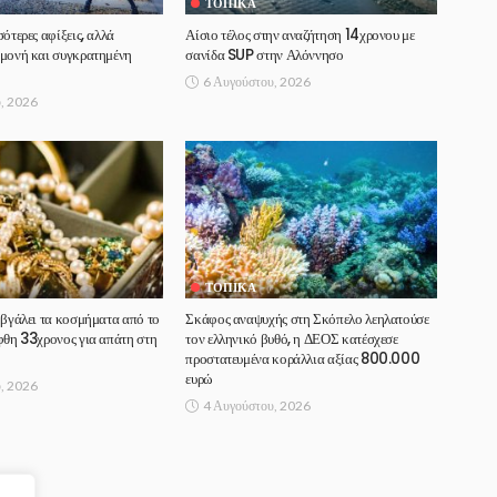
ΤΟΠΙΚΆ
ότερες αφίξεις, αλλά
Αίσιο τέλος στην αναζήτηση 14χρονου με
αμονή και συγκρατημένη
σανίδα SUP στην Αλόννησο
6 Αυγούστου, 2026
, 2026
ΤΟΠΙΚΆ
 βγάλει τα κοσμήματα από το
Σκάφος αναψυχής στη Σκόπελο λεηλατούσε
φθη 33χρονος για απάτη στη
τον ελληνικό βυθό, η ΔΕΟΣ κατέσχεσε
προστατευμένα κοράλλια αξίας 800.000
ευρώ
, 2026
4 Αυγούστου, 2026