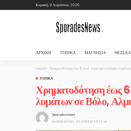
Κυριακή, 9 Αυγούστου, 2026
ΑΡΧΙΚΉ
ΤΟΠΙΚΆ
ΜΑΓΝΗΣΊΑ
ΘΕΣΣΑΛ
Αρχική
»
Χρηματοδότηση έως 6 εκατ. ευρώ για υποδομές λυμάτων
ΤΟΠΙΚΆ
Χρηματοδότηση έως 6 
λυμάτων σε Βόλο, Αλμ
Sporadesnews
posted on
Ιούν. 10, 2026 at 10:31 πμ