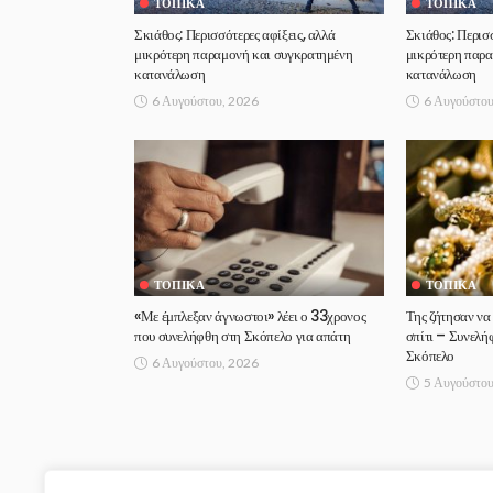
ΤΟΠΙΚΆ
ΤΟΠΙΚΆ
Σκιάθος: Περισσότερες αφίξεις, αλλά
Σκιάθος: Περισσ
μικρότερη παραμονή και συγκρατημένη
μικρότερη παρ
κατανάλωση
κατανάλωση
6 Αυγούστου, 2026
6 Αυγούστου
ΤΟΠΙΚΆ
ΤΟΠΙΚΆ
«Με έμπλεξαν άγνωστοι» λέει ο 33χρονος
Της ζήτησαν να
που συνελήφθη στη Σκόπελο για απάτη
σπίτι – Συνελή
Σκόπελο
6 Αυγούστου, 2026
5 Αυγούστου