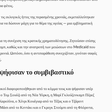
ρα φέτος.
 τις εκλογικές ήττες της περασμένης χρονιάς, εκμεταλλεύτηκαν
ια να δώσουν μάχη για το θέμα της υγείας — μια εμβληματική
ια τη συνέχιση της κρατικής χρηματοδότησης. Ζητούσαν επίσης
ραμπ, καθώς και την ανατροπή των μειώσεων στο Medicaid που
χρονιά. Ωστόσο, όσο η αντιπαράθεση συνεχιζόταν, γινόταν σαφές
.
ψήφισαν το συμβιβαστικό
ικοί διαφοροποιήθηκαν από το κόμμα τους και ψήφισαν υπέρ
, ο Τομ Σουόζι από τη Νέα Υόρκη, η Μαρί Γκλούζενκαμπ Πέρεζ
Καρολίνα, ο Χένρι Κουέγιαρ από το Τέξας και ο Τζάρεντ
 Μάσι από το Κεντάκι και ο Γκρεγκ Στούμπι από τη Φλόριντα,