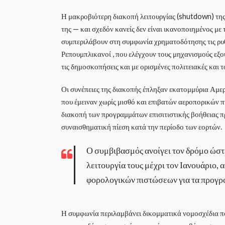
Η μακροβιότερη διακοπή λειτουργίας (shutdown) της
της — και σχεδόν κανείς δεν είναι ικανοποιημένος με
συμπεριλάβουν στη συμφωνία χρηματοδότησης τις ρυθμ
Ρεπουμπλικανοί , που ελέγχουν τους μηχανισμούς εξο
τις δημοσκοπήσεις και με ορισμένες πολιτειακές και 
Οι συνέπειες της διακοπής έπληξαν εκατομμύρια Α
που έμειναν χωρίς μισθό και επιβατών αεροπορικών 
διακοπή των προγραμμάτων επισιτιστικής βοήθειας π
συναισθηματική πίεση κατά την περίοδο των εορτών.
Ο συμβιβασμός ανοίγει τον δρόμο ώστε
λειτουργία τους μέχρι τον Ιανουάριο,
φορολογικών πιστώσεων για τα προγρ
Η συμφωνία περιλαμβάνει δικομματικά νομοσχέδια π