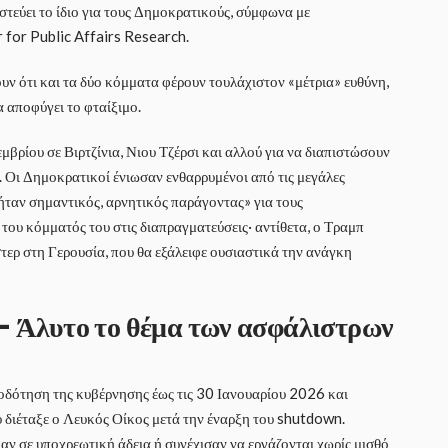
τεύει το ίδιο για τους Δημοκρατικούς, σύμφωνα με
or Public Affairs Research.
υν ότι και τα δύο κόμματα φέρουν τουλάχιστον «μέτρια» ευθύνη,
α αποφύγει το φταίξιμο.
μβρίου σε Βιρτζίνια, Νιου Τζέρσι και αλλού για να διαπιστώσουν
. Οι Δημοκρατικοί ένιωσαν ενθαρρυμένοι από τις μεγάλες
«ήταν σημαντικός, αρνητικός παράγοντας» για τους
του κόμματός του στις διαπραγματεύσεις· αντίθετα, ο Τραμπ
στερ στη Γερουσία, που θα εξάλειφε ουσιαστικά την ανάγκη
 – Άλυτο το θέμα των ασφάλιστρων
οδότηση της κυβέρνησης έως τις 30 Ιανουαρίου 2026 και
 διέταξε ο Λευκός Οίκος μετά την έναρξη του shutdown.
ν σε υποχρεωτική άδεια ή συνέχισαν να εργάζονται χωρίς μισθό