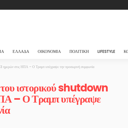
ΊΑ
ΕΛΛΆΔΑ
ΟΙΚΟΝΟΜΊΑ
ΠΟΛΙΤΙΚΉ
LIFESTYLE
Κ
43 ημερών στις ΗΠΑ – Ο Τραμπ υπέγραψε την προσωρινή συμφωνία
ος του ιστορικού shutdown
ΗΠΑ – Ο Τραμπ υπέγραψε
νία