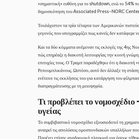
«σημαντική» ευθύνη για το shutdown, ενώ το 54% πισ
δημοσκόπηση του Associated Press–NORC Center f
Τουλάχιστον τα τρία τέταρτα των Αμερικανών πιστεύο
γεγονός που υπογραμμίζει πως κανείς δεν κατάφερε ν
Και τα δύο κόμματα ανέμεναν τις εκλογές της 4ης Νοε
πώς επηρέαζε η διακοπή λειτουργίας την κοινή γνώμη
επιτυχίες τους. Ο Τραμπ παραδέχθηκε ότι η διακοπή 
Ρεπουμπλικάνους. Ωστόσο, αυτό δεν άλλαξε τη στάση 
ενέτεινε τις εκκλήσεις του για κατάργηση του φίλμπα
διαπραγμάτευσης με τη μειοψηφία.
Τι προβλέπει το νομοσχέδιο
υγείας
Το συμβιβαστικό νομοσχέδιο εξουσιοδοτεί τη χρηματ
αναιρεί τις απολύσεις ομοσπονδιακών υπαλλήλων που
Παρέχει επίσης αναδρομική πληρωμή για όσους τέθηκα