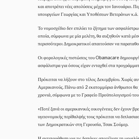
και αποτρέπει νέες απολύσεις μέχρι τον Ιανουάριο. 
υπουργείων Γεωργίας και Υποθέσεων Βετεράνων κ.ά. 
Το νομοσχέδιο δεν επιλύει το ζήτημα των ασφαλίστρ
οποία, σύμφωνα με μία μελέτη, θα αυξηθούν κατά μέσ
περισσότεροι Δημοκρατικοί απαιτούσαν να παραταθού
Οι φορολογικές πιστώσεις του Obamacare δημιουργή
ασφάλιστρα για όσους είχαν ενταχθεί στα προγράμματ
Πρόκειται να λήξουν στο τέλος Δεκεμβρίου. Χωρίς αυ
Αμερικανούς. Πάνω από 2 εκατομμύρια άνθρωποι θα 
χρονιά, σύμφωνα με το Γραφείο Προϋπολογισμού το
«Ποτέ ξανά οι αμερικανικές οικογένειες δεν έχουν βρ
υγειονομικής περίθαλψής τους πρόκειται να διπλασιασ
των Δημοκρατικών στη Γερουσία, Τσακ Σούμερ.
Η αντιπαράθεση για τις δαπάνες αποτέλεσε τη μεγα