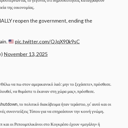
, προσπερνώντας το γεγονός ότι δημοσκοπήσεις καταγράφουν
εία της οικονομίας.
CIALLY reopen the government, ending the
ain.
pic.twitter.com/QJqX90k9sC
e)
November 13, 2025
Θέλω να πω στον αμερικανικό λαό: μην το ξεχάσετε», πρόσθεσε.
λουθεί, να θυμάστε τι έκαναν στη χώρα μας», πρόσθεσε.
utdown, το πολιτικό διακύβευμα ήταν τεράστιο, γι’ αυτό και οι
νές συνεντεύξεις Τύπου για να επηρεάσουν την κοινή γνώμη.
π και οι Ρεπουμπλικάνοι στο Κογκρέσο έχουν «μεγάλη» ή