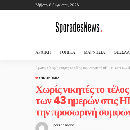
Σάββατο, 8 Αυγούστου, 2026
ΑΡΧΙΚΉ
ΤΟΠΙΚΆ
ΜΑΓΝΗΣΊΑ
ΘΕΣΣΑΛ
Αρχική
»
Χωρίς νικητές το τέλος του ιστορικού shutdown των 
ΟΙΚΟΝΟΜΊΑ
Χωρίς νικητές το τέλ
των 43 ημερών στις 
την προσωρινή συμφω
Sporadesnews