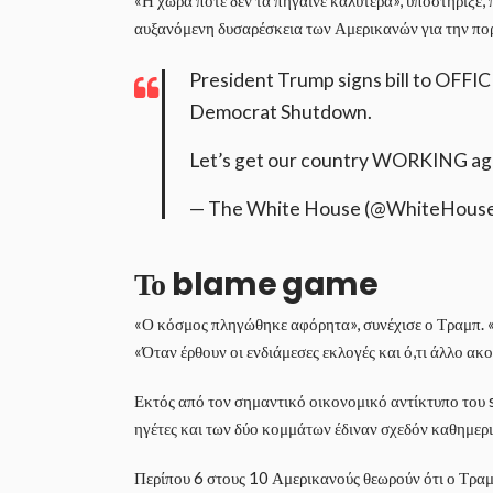
«Η χώρα ποτέ δεν τα πήγαινε καλύτερα», υποστήριξε
αυξανόμενη δυσαρέσκεια των Αμερικανών για την πορ
President Trump signs bill to OFFI
Democrat Shutdown.
Let’s get our country WORKING ag
— The White House (@WhiteHous
Το blame game
«Ο κόσμος πληγώθηκε αφόρητα», συνέχισε ο Τραμπ. «
«Όταν έρθουν οι ενδιάμεσες εκλογές και ό,τι άλλο ακο
Εκτός από τον σημαντικό οικονομικό αντίκτυπο του sh
ηγέτες και των δύο κομμάτων έδιναν σχεδόν καθημερι
Περίπου 6 στους 10 Αμερικανούς θεωρούν ότι ο Τραμ