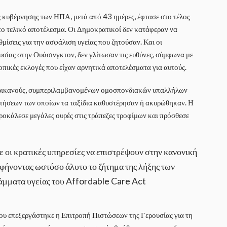
 κυβέρνησης των ΗΠΑ, μετά από 43 ημέρες, έφτασε στο τέλος
 το τελικό αποτέλεσμα. Οι Δημοκρατικοί δεν κατάφεραν να
ίσεις για την ασφάλιση υγείας που ζητούσαν. Και οι
υσίας στην Ουάσινγκτον, δεν γλίτωσαν τις ευθύνες, σύμφωνα με
τοπικές εκλογές που είχαν αρνητικά αποτελέσματα για αυτούς.
μερικανούς, συμπεριλαμβανομένων ομοσπονδιακών υπαλλήλων
πτήσεων των οποίων τα ταξίδια καθυστέρησαν ή ακυρώθηκαν. Η
ροκάλεσε μεγάλες ουρές στις τράπεζες τροφίμων και πρόσθεσε
 οι κρατικές υπηρεσίες να επιστρέψουν στην κανονική
 αφήνοντας ωστόσο άλυτο το ζήτημα της λήξης των
άμματα υγείας του Affordable Care Act
ου επεξεργάστηκε η Επιτροπή Πιστώσεων της Γερουσίας για τη