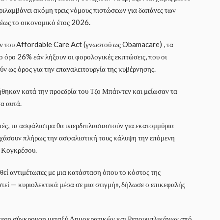
Περιλαμβάνει ακόμη τρεις νόμους πιστώσεων για δαπάνες των
έως το οικονομικό έτος 2026.
ων του Affordable Care Act (γνωστού ως Obamacare) , τα
ο όρο 26% εάν λήξουν οι φορολογικές εκπτώσεις, που οι
ν ως όρος για την επαναλειτουργία της κυβέρνησης.
θηκαν κατά την προεδρία του Τζο Μπάιντεν και μείωσαν τα
α αυτά.
τές, τα ασφάλιστρα θα υπερδιπλασιαστούν για εκατομμύρια
χάσουν πλήρως την ασφαλιστική τους κάλυψη την επόμενη
υ Κογκρέσου.
εθεί αντιμέτωπες με μια κατάσταση όπου το κόστος της
τεί — κυριολεκτικά μέσα σε μια στιγμή», δήλωσε ο επικεφαλής
λύτερη σύγκρουση μεταξύ Δημοκρατικών και Ρεπουμπλικάνων από