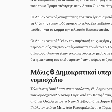
τότε που ο Τραμπ επέστρεψε στον Λευκό Οίκο νωρίτε
Οι Δημοκρατικοί, αναζητώντας πολιτικό έρεισμα μετά
τη λήξη της χρηματοδότησης στο τέλος Σεπτεμβρίου γ
υπόθεση για το κόμμα την τελευταία δεκαπενταετία.
Οι Δημοκρατικοί ήθελαν την παράτασή τους ως όρο γ
περιορισμούς στις περικοπές δαπανών που έκανε ο Τ
οι Ρεπουμπλικάνοι είχαν εγκρίνει νωρίτερα μέσα στη 
ότι η επέκταση των επιδοτήσεων ήταν ο κύριος στόχος
Μόλις 6 Δημοκρατικοί υπερ
νομοσχέδιο
Τελικά, στη Βουλή των Αντιπροσώπων, έξι Δημοκρατ
του νομοσχεδίου: ο Άνταμ Γκρέι από την Καλιφόρνια
από την Ουάσινγκτον, ο Ντον Ντέιβις από τη Βόρεια 
Γκόλντεν από το Μέιν. Δύο Ρεπουμπλικάνοι, ο Τόμας