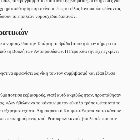
πως τα προγράμματα επισιτιστικής βοήθειας, οι υπηρεσίες για
χρηματοδότηση παρατείνεται έως το τέλος Ιανουαρίου, δίνοντας
ώσουν τα επιπλέον νομοσχέδια δαπανών.
ρατικών
ό νομοσχέδιο την Τετάρτη το βράδυ (τοπική ώρα- σήμερα το
από τη Βουλή των Αντιπροσώπων. Η Γερουσία την είχε εγκρίνει
ησε να εμφανίσει ως νίκη του τον συμβιβασμό και εξαπέλυσε
ύμε ποτέ σε εκβιασμούς, γιατί αυτό ακριβώς ήταν, προσπάθησαν
ος. «Δεν ήθελαν να το κάνουν με τον εύκολο τρόπο», είπε από το
ε «εξτρεμιστές» στο Δημοκρατικό Κόμμα. «Έπρεπε να το κάνουν
είπε επευφημούμενος από Ρεπουμπλικανούς βουλευτές που τον