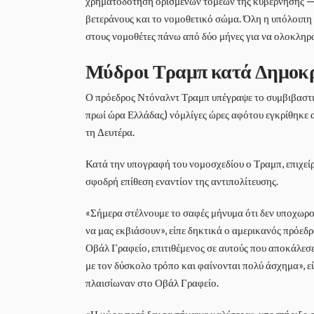
χρηματοδότηση ορισμένων τομέων της κυβέρνησης — ό
βετεράνους και το νομοθετικό σώμα. Όλη η υπόλοιπη 
στους νομοθέτες πάνω από δύο μήνες για να ολοκληρ
Μύδροι Τραμπ κατά Δημοκ
Ο πρόεδρος Ντόναλντ Τραμπ υπέγραψε το συμβιβαστικ
πρωί ώρα Ελλάδας) νόμλίγες ώρες αφότου εγκρίθηκε 
τη Δευτέρα.
Κατά την υπογραφή του νομοσχεδίου ο Τραμπ, επιχείρ
σφοδρή επίθεση εναντίον της αντιπολίτευσης.
«Σήμερα στέλνουμε το σαφές μήνυμα ότι δεν υποχωρο
να μας εκβιάσουν», είπε δηκτικά ο αμερικανός πρόεδρ
Οβάλ Γραφείο, επιτιθέμενος σε αυτούς που αποκάλεσ
με τον δύσκολο τρόπο και φαίνονται πολύ άσχημα», 
πλαισίωναν στο Οβάλ Γραφείο.