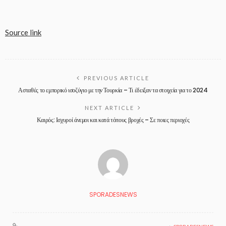
Source link
PREVIOUS ARTICLE
Ασταθές το εμπορικό ισοζύγιο με την Τουρκία – Τι έδειξαν τα στοιχεία για το 2024
NEXT ARTICLE
Καιρός: Ισχυροί άνεμοι και κατά τόπους βροχές – Σε ποιες περιοχές
SPORADESNEWS