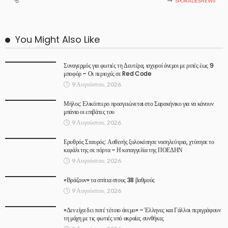
SPORADESNEWS
You Might Also Like
Συναγερμός για φωτιές τη Δευτέρα, ισχυροί άνεμοι με ριπές έως 9
μποφόρ – Οι περιοχές σε Red Code
9 Αυγούστου, 2026
Μήλος: Ελικόπτερο προσγειώνεται στο Σαρακήνικο για να κάνουν
μπάνιο οι επιβάτες του
9 Αυγούστου, 2026
Ερυθρός Σταυρός: Ασθενής ξυλοκόπησε νοσηλεύτρια, χτύπησε το
κεφάλι της σε πόρτα – Η καταγγελία της ΠΟΕΔΗΝ
9 Αυγούστου, 2026
«Βράζουν» τα σπίτια στους 38 βαθμούς
9 Αυγούστου, 2026
«Δεν είχα δει ποτέ τέτοιο άνεμο» – Έλληνες και Γάλλοι περιγράφουν
τη μάχη με τις φωτιές υπό ακραίες συνθήκες