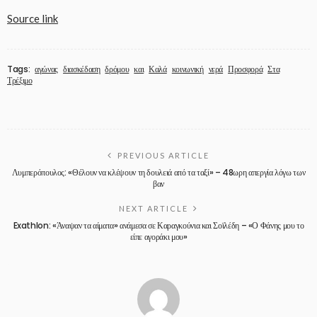
Source link
Tags:
αγώνας
διασκέδαση
δρόμου
και
Καλά
κοινωνική
νερά
Προσφορά
Στα
Τρέξιμο
PREVIOUS ARTICLE
Λυμπερόπουλος: «Θέλουν να κλέψουν τη δουλειά από τα ταξί» – 48ωρη απεργία λόγω των
βαν
NEXT ARTICLE
Exathlon: «Άναψαν τα αίματα» ανάμεσα σε Καραγκούνια και Σοϊλέδη – «Ο Φάνης μου το
είπε αγοράκι μου»