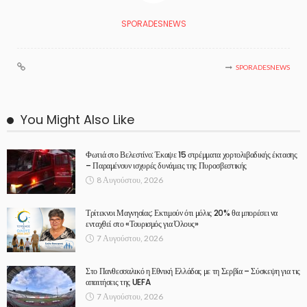
SPORADESNEWS
SPORADESNEWS
You Might Also Like
Φωτιά στο Βελεστίνο: Έκαψε 15 στρέμματα χορτολιβαδικής έκτασης
– Παραμένουν ισχυρές δυνάμεις της Πυροσβεστικής
8 Αυγούστου, 2026
Τρίτεκνοι Μαγνησίας: Εκτιμούν ότι μόλις 20% θα μπορέσει να
ενταχθεί στο «Τουρισμός για Όλους»
7 Αυγούστου, 2026
Στο Πανθεσσαλικό η Εθνική Ελλάδας με τη Σερβία – Σύσκεψη για τις
απαιτήσεις της UEFA
7 Αυγούστου, 2026