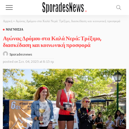
Αρχική
»
Αγώνας Δρόμου στα Καλά Νερά: Τρέξιμο, διασκέδαση και κοινωνική προσφορά
ΜΑΓΝΗΣΊΑ
Αγώνας Δρόμου στα Καλά Νερά: Τρέξιμο,
διασκέδαση και κοινωνική προσφορά
Sporadesnews
posted on
Σεπ. 04, 2025 at 8:15 πμ