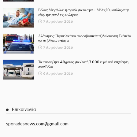
Βόλος: Μεγαλώνει η αγωνία για το αίμα – Μόλις 10 μονάδες στην
εξόρμηση παρά τις εκκλήσεις
7 Αυγούστου, 2026
Αλόννησος: Περιπολικά και πυροσβεστικά ταξιδεύουν στη Σκόπελο
για να βάλουν καύσιμα
7 Αυγούστου, 2026
Ταυτοποιήθηκε 48χρονος για κλοπή 7.000 ευρώ από επιχείρηση
στον Βόλο
6 Αυγούστου, 2026
Επικοινωνία
sporadesnews.com@gmail.com